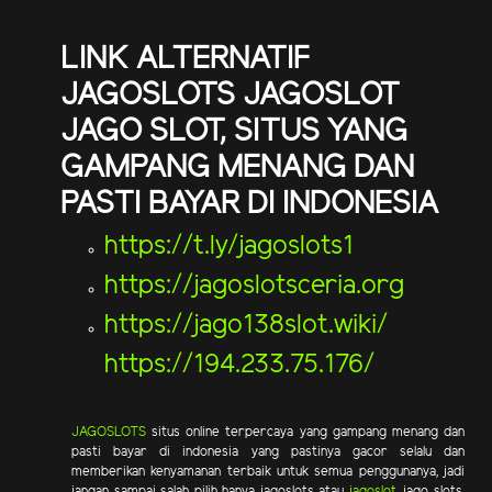
LINK ALTERNATIF
JAGOSLOTS JAGOSLOT
JAGO SLOT, SITUS YANG
GAMPANG MENANG DAN
PASTI BAYAR DI INDONESIA
https://t.ly/jagoslots1
https://jagoslotsceria.org
https://jago138slot.wiki/
https://194.233.75.176/
JAGOSLOTS
situs online terpercaya yang gampang menang dan
pasti bayar di indonesia yang pastinya gacor selalu dan
memberikan kenyamanan terbaik untuk semua penggunanya, jadi
jangan sampai salah pilih hanya jagoslots atau
jagoslot
, jago slots,