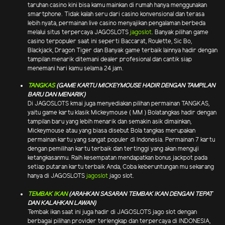
taruhan casino kini bisa kamu mainkan di rumah hanya menggunakan
smartphone. Tidak kalah seru dari casino konvensional dan terasa
lebih nyata, permainan live casino menyajikan pengalaman berbeda
melalui situs terpercaya JAGOSLOTS
jagoslot
. Banyak pilihan game
casino terpopuler saat ini seperti Baccarat, Roulette, Sic Bo,
Blackjack, Dragon Tiger dan Banyak game terbaik lainnya hadir dengan
tampilan menarik ditemani dealer profesional dan cantik siap
menemani hari kamu selama 24 jam.
TANGKAS
(GAME KARTU MICKEYMOUSE HADIR DENGAN TAMPILAN
BARU DAN MENARIK)
Di JAGOSLOTS kmai juga menyediakan pilihan permainan TANGKAS,
yaitu game kartu klasik Mickeymouse ( MM ) Bolatangkas hadir dengan
tampilan baru yang lebih menarik dan semakin asik dimainkan,
Mickeymouse atau yang biasa disebut Bola tangkas merupakan
permainan kartu yang sangat populer di Indonesia. Permainan 7 kartu
dengan pemilihan kartu terbaik dan tertinggi yang akan menguji
ketangkasanmu. Raih kesempatan mendapatkan bonus jackpot pada
setiap putaran kartu terbaik Anda, Coba keberuntungan mu sekarang
hanya di JAGOSLOTS
jagoslot
jago slot.
TEMBAK IKAN
(ARAHKAN SASARAN TEMBAK IKAN DENGAN TEPAT
DAN KALAHKAN LAWAN)
Tembak ikan saat ini juga hadir di JAGOSLOTS jago slot dengan
berbagai pilihan provider terlengkap dan terpercaya di INDONESIA,