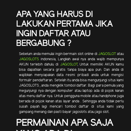
APA YANG HARUS DI
LAKUKAN PERTAMA JIKA
INGIN DAFTAR ATAU
BERGABUNG ?
Sebelum anda memulai ingin bermain slot online di
JAGOSLOT
atau
JAGOSLOTS
indonesia, Langkah awal nya anda wajib mempunya
AKUN terlebih dahulu di
JAGOSLOT
, Untuk memiliki AKUN kamu
bisa dapatkan secara gratis tanpa biaya apa pun. Dan anda di
wajibkan menyiapakan data resmi pribadi anda untuk mengisi
formulir pendaftaran. Setelah itu anda bisa mengunjungi situs kami
JAGOSLOTS , anda mengklik tombol daftar. Bagi para pemula yang
megunjungi nya dengan komputer atau laptop ada di pojok kanan
atas menu daftar nya. Untuk pengguna mobile atau handphone juga
berada di pojok kanan atas layar anda . Sehingga anda tidak perlu
susah payah lagi mencari tombol daftar di situs kami yang
gampang menang dan pasti bayar jagoslots atau jago slot.
PERMAINAN APA SAJA