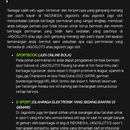
Sebagai salah satu agen terbesar dan terpercaya yang gampang menang
dan pasti bayar di INDONESIA, jagoslots atau jagoslot jago slot
menyediakan banyak berbagai permainan yang sangat lengkap, membuat
anda sebagai pemain pun tidak bosan untuk terus bermain dan memilih
berbagai permainan yang telah kami sediakan, yang pastinya di
JAGOSLOTS atau jago slot gampang menang dan pasti bayar berapapun
kemenangan anda. berikut kami sebutkan apa saja permnainan yang
tersedia di JAGOSLOTS atau jagoslot jago slot :
SPORTBOOK
(JUDI ONLINE BOLA)
Pada pilihan permainan ini anda dapat pengalaman terbaik bermain
sportsbook di JAGOSLOTS! Pasang taruhan di tim favoritmu dari
berbagai liga besar dunia seperti English premiere league, spanish la
liga,Liga Champions eropa, Piala Dunia 2022 QATAR, german
bundesliga hingga NFL,NBA, tennis dan esport. Nikmati keseruan
pertandingan melalui live streaming dan menangkan semua bonus
setiap harinya.
E-SPORT
(OLAHRAGA ELEKTRONIK YANG SEDANG BANYAK DI
GEMARI)
Di Jagoslots juga terdapat pilihan untuk pasangan atau taruhan untuk
e-sport yang kita tahu semua bahwa olhraga ini saat ini sangat banyak
di gemari oleh baerbagai orang di INDONESIA, JAGOSLOTS E-sport
merupakan kompetisi game online yang dimainkan oleh profesional