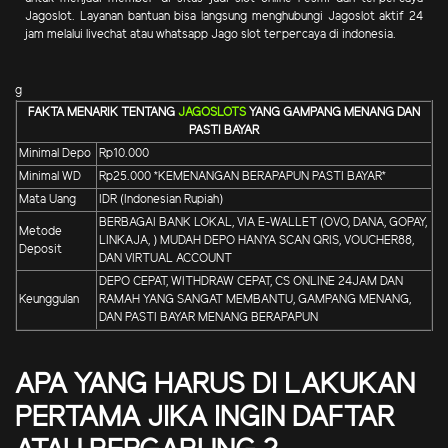
Jagoslot. Layanan bantuan bisa langsung menghubungi Jagoslot aktif 24
jam melalui livechat atau whatsapp Jago slot terpercaya di indonesia.
g
FAKTA MENARIK TENTANG
JAGOSLOTS
YANG GAMPANG MENANG DAN
PASTI BAYAR
Minimal Depo
Rp10.000
Minimal WD
Rp25.000 *KEMENANGAN BERAPAPUN PASTI BAYAR*
Mata Uang
IDR (Indonesian Rupiah)
BERBAGAI BANK LOKAL, VIA E-WALLET (OVO, DANA, GOPAY,
Metode
LINKAJA, ) MUDAH DEPO HANYA SCAN QRIS, VOUCHER88,
Deposit
DAN VIRTUAL ACCOUNT
DEPO CEPAT, WITHDRAW CEPAT, CS ONLINE 24JAM DAN
Keunggulan
RAMAH YANG SANGAT MEMBANTU, GAMPANG MENANG,
DAN PASTI BAYAR MENANG BERAPAPUN
APA YANG HARUS DI LAKUKAN
PERTAMA JIKA INGIN DAFTAR