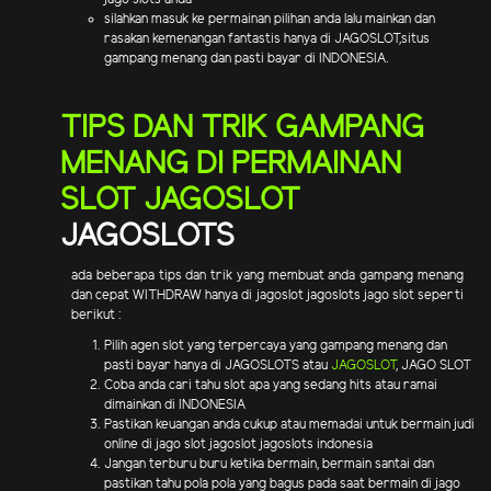
silahkan masuk ke permainan pilihan anda lalu mainkan dan
rasakan kemenangan fantastis hanya di JAGOSLOT,situs
gampang menang dan pasti bayar di INDONESIA.
TIPS DAN TRIK GAMPANG
MENANG DI PERMAINAN
SLOT JAGOSLOT
JAGOSLOTS
ada beberapa tips dan trik yang membuat anda gampang menang
dan cepat WITHDRAW hanya di jagoslot jagoslots jago slot seperti
berikut :
Pilih agen slot yang terpercaya yang gampang menang dan
pasti bayar hanya di JAGOSLOTS atau
JAGOSLOT
, JAGO SLOT
Coba anda cari tahu slot apa yang sedang hits atau ramai
dimainkan di INDONESIA
Pastikan keuangan anda cukup atau memadai untuk bermain judi
online di jago slot jagoslot jagoslots indonesia
Jangan terburu buru ketika bermain, bermain santai dan
pastikan tahu pola pola yang bagus pada saat bermain di jago