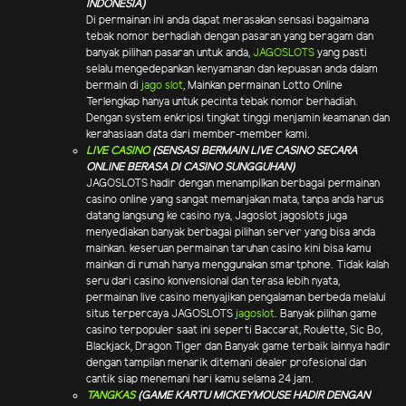
INDONESIA)
Di permainan ini anda dapat merasakan sensasi bagaimana
tebak nomor berhadiah dengan pasaran yang beragam dan
banyak pilihan pasaran untuk anda,
JAGOSLOTS
yang pasti
selalu mengedepankan kenyamanan dan kepuasan anda dalam
bermain di
jago slot
, Mainkan permainan Lotto Online
Terlengkap hanya untuk pecinta tebak nomor berhadiah.
Dengan system enkripsi tingkat tinggi menjamin keamanan dan
kerahasiaan data dari member-member kami.
LIVE CASINO
(SENSASI BERMAIN LIVE CASINO SECARA
ONLINE BERASA DI CASINO SUNGGUHAN)
JAGOSLOTS hadir dengan menampilkan berbagai permainan
casino online yang sangat memanjakan mata, tanpa anda harus
datang langsung ke casino nya, Jagoslot jagoslots juga
menyediakan banyak berbagai pilihan server yang bisa anda
mainkan. keseruan permainan taruhan casino kini bisa kamu
mainkan di rumah hanya menggunakan smartphone. Tidak kalah
seru dari casino konvensional dan terasa lebih nyata,
permainan live casino menyajikan pengalaman berbeda melalui
situs terpercaya JAGOSLOTS
jagoslot
. Banyak pilihan game
casino terpopuler saat ini seperti Baccarat, Roulette, Sic Bo,
Blackjack, Dragon Tiger dan Banyak game terbaik lainnya hadir
dengan tampilan menarik ditemani dealer profesional dan
cantik siap menemani hari kamu selama 24 jam.
TANGKAS
(GAME KARTU MICKEYMOUSE HADIR DENGAN