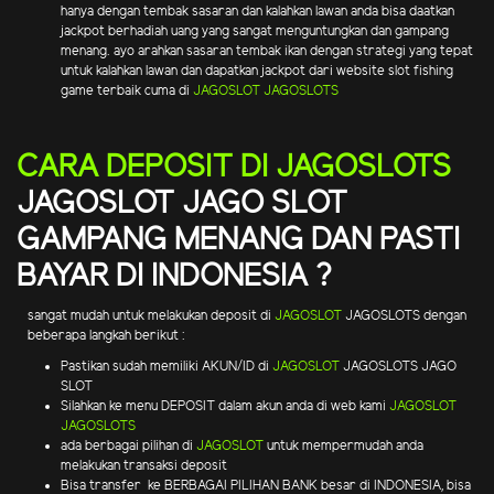
hanya dengan tembak sasaran dan kalahkan lawan anda bisa daatkan
jackpot berhadiah uang yang sangat menguntungkan dan gampang
menang. ayo arahkan sasaran tembak ikan dengan strategi yang tepat
untuk kalahkan lawan dan dapatkan jackpot dari website slot fishing
game terbaik cuma di
JAGOSLOT
JAGOSLOTS
CARA DEPOSIT DI JAGOSLOTS
JAGOSLOT JAGO SLOT
GAMPANG MENANG DAN PASTI
BAYAR DI INDONESIA ?
sangat mudah untuk melakukan deposit di
JAGOSLOT
JAGOSLOTS dengan
beberapa langkah berikut :
Pastikan sudah memiliki AKUN/ID di
JAGOSLOT
JAGOSLOTS JAGO
SLOT
Silahkan ke menu DEPOSIT dalam akun anda di web kami
JAGOSLOT
JAGOSLOTS
ada berbagai pilihan di
JAGOSLOT
untuk mempermudah anda
melakukan transaksi deposit
Bisa transfer ke BERBAGAI PILIHAN BANK besar di INDONESIA, bisa