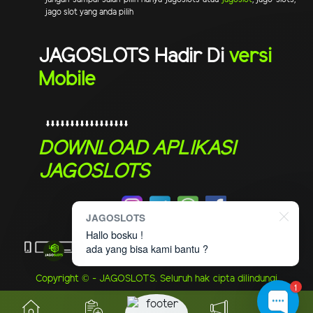
jago slot yang anda pilih
JAGOSLOTS Hadir Di
versi
Mobile
⬇️⬇️⬇️⬇️⬇️⬇️⬇️⬇️⬇️⬇️⬇️⬇️⬇️⬇️⬇️⬇️⬇️
DOWNLOAD APLIKASI
JAGOSLOTS
JAGOSLOTS
Hallo bosku !
ada yang bisa kami bantu ?
Copyright © - JAGOSLOTS. Seluruh hak cipta dilindungi
1