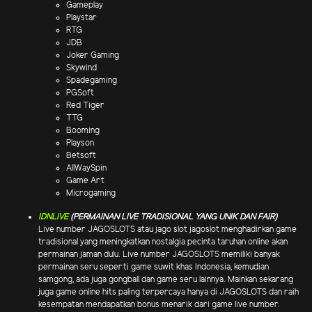
Gameplay
Playstar
RTG
JDB
Joker Gaming
Skywind
Spadegaming
PGSoft
Red Tiger
TTG
Booming
Playson
Betsoft
AllWaySpin
Game Art
Microgaming
IDNLIVE
(PERMAINAN LIVE TRADISIONAL YANG UNIK DAN FAIR)
Live number JAGOSLOTS atau jago slot jagoslot menghadirkan game
tradisional yang meningkatkan nostalgia pecinta taruhan online akan
permainan jaman dulu. Live number JAGOSLOTS memiliki banyak
permainan seru seperti game suwit khas Indonesia, kemudian
samgong, ada juga gongball dan game seru lainnya. Mainkan sekarang
juga game online hits paling terpercaya hanya di JAGOSLOTS dan raih
kesempatan mendapatkan bonus menarik dari game live number.