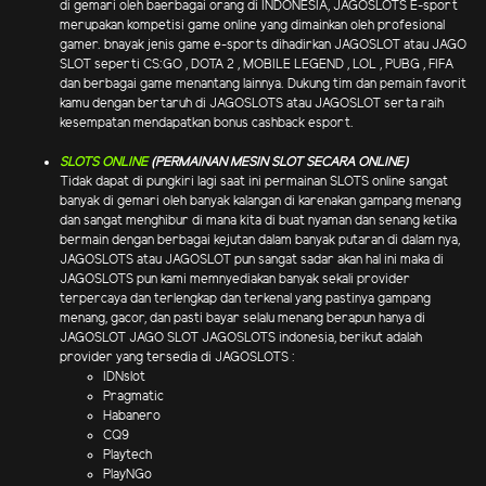
di gemari oleh baerbagai orang di INDONESIA, JAGOSLOTS E-sport
merupakan kompetisi game online yang dimainkan oleh profesional
gamer. bnayak jenis game e-sports dihadirkan JAGOSLOT atau JAGO
SLOT seperti CS:GO , DOTA 2 , MOBILE LEGEND , LOL , PUBG , FIFA
dan berbagai game menantang lainnya. Dukung tim dan pemain favorit
kamu dengan bertaruh di JAGOSLOTS atau JAGOSLOT serta raih
kesempatan mendapatkan bonus cashback esport.
SLOTS ONLINE
(PERMAINAN MESIN SLOT SECARA ONLINE)
Tidak dapat di pungkiri lagi saat ini permainan SLOTS online sangat
banyak di gemari oleh banyak kalangan di karenakan gampang menang
dan sangat menghibur di mana kita di buat nyaman dan senang ketika
bermain dengan berbagai kejutan dalam banyak putaran di dalam nya,
JAGOSLOTS atau JAGOSLOT pun sangat sadar akan hal ini maka di
JAGOSLOTS pun kami memnyediakan banyak sekali provider
terpercaya dan terlengkap dan terkenal yang pastinya gampang
menang, gacor, dan pasti bayar selalu menang berapun hanya di
JAGOSLOT JAGO SLOT JAGOSLOTS indonesia, berikut adalah
provider yang tersedia di JAGOSLOTS :
IDNslot
Pragmatic
Habanero
CQ9
Playtech
PlayNGo