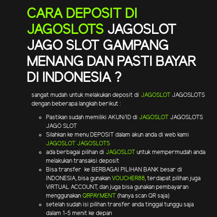
CARA DEPOSIT DI
JAGOSLOTS
JAGOSLOT
JAGO SLOT GAMPANG
MENANG DAN PASTI BAYAR
DI INDONESIA ?
sangat mudah untuk melakukan deposit di
JAGOSLOT
JAGOSLOTS
dengan beberapa langkah berikut :
Pastikan sudah memiliki AKUN/ID di
JAGOSLOT
JAGOSLOTS
JAGO SLOT
Silahkan ke menu DEPOSIT dalam akun anda di web kami
JAGOSLOT
JAGOSLOTS
ada berbagai pilihan di
JAGOSLOT
untuk mempermudah anda
melakukan transaksi deposit
Bisa transfer ke BERBAGAI PILIHAN BANK besar di
INDONESIA, bisa gunakan
VOUCHER88
, terdapat pilihan juga
VIRTUAL ACCOUNT, dan juga bisa gunakan pembayaran
menggunakan
QRPAYMENT
(hanya scan QR saja)
setelah sudah isi pilihan transfer anda tinggal tunggu saja
dalam 1-5 menit ke depan