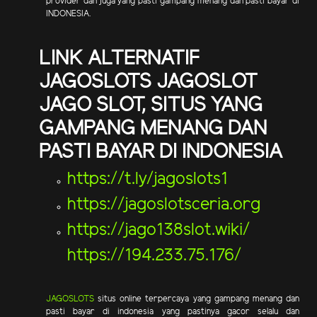
provider dan juga yang pasti gampang menang dan pasti bayar di
INDONESIA.
LINK ALTERNATIF
JAGOSLOTS JAGOSLOT
JAGO SLOT, SITUS YANG
GAMPANG MENANG DAN
PASTI BAYAR DI INDONESIA
https://t.ly/jagoslots1
https://jagoslotsceria.org
https://jago138slot.wiki/
https://194.233.75.176/
JAGOSLOTS
situs online terpercaya yang gampang menang dan
pasti bayar di indonesia yang pastinya gacor selalu dan