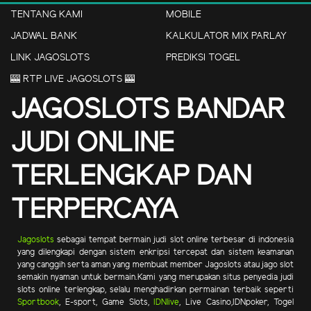
TENTANG KAMI
MOBILE
JADWAL BANK
KALKULATOR MIX PARLAY
LINK JAGOSLOTS
PREDIKSI TOGEL
🎰 RTP LIVE JAGOSLOTS 🎰
JAGOSLOTS BANDAR
JUDI ONLINE
TERLENGKAP DAN
TERPERCAYA
Jagoslots
sebagai tempat bermain judi slot online terbesar di indonesia
yang dilengkapi dengan sistem enkripsi tercepat dan sistem keamanan
yang canggih serta aman yang membuat member Jagoslots atau jago slot
semakin nyaman untuk bermain.Kami yang merupakan situs penyedia judi
slots online terlengkap, selalu menghadirkan permainan terbaik seperti
Sportbook
, E-sport, Game Slots,
IDNlive
, Live Casino,IDNpoker, Togel