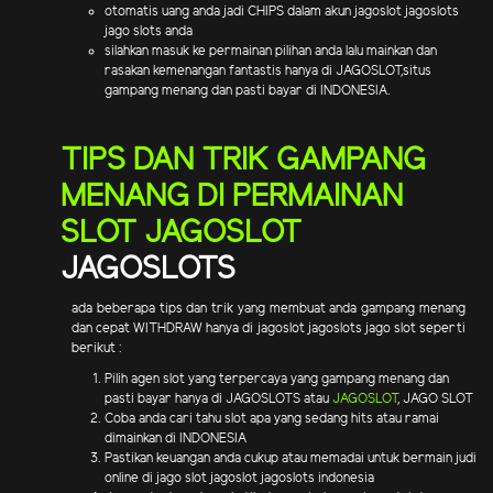
otomatis uang anda jadi CHIPS dalam akun jagoslot jagoslots
jago slots anda
silahkan masuk ke permainan pilihan anda lalu mainkan dan
rasakan kemenangan fantastis hanya di JAGOSLOT,situs
gampang menang dan pasti bayar di INDONESIA.
TIPS DAN TRIK GAMPANG
MENANG DI PERMAINAN
SLOT JAGOSLOT
JAGOSLOTS
ada beberapa tips dan trik yang membuat anda gampang menang
dan cepat WITHDRAW hanya di jagoslot jagoslots jago slot seperti
berikut :
Pilih agen slot yang terpercaya yang gampang menang dan
pasti bayar hanya di JAGOSLOTS atau
JAGOSLOT
, JAGO SLOT
Coba anda cari tahu slot apa yang sedang hits atau ramai
dimainkan di INDONESIA
Pastikan keuangan anda cukup atau memadai untuk bermain judi
online di jago slot jagoslot jagoslots indonesia