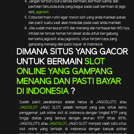
Jangan terburu buru ketika bermain, bermain santai dan
pastikan tahu pola pola yang bagus pada saat bermain di jago
slot,
jagoslot
Coba bermain rutin agar mesin slot yang anda mainkan panas
dan pasti suatu saat akan meledak pada saat anda mainkan
Jika sudah merasa profit dan menang dan terbayarkan WD nya,
infokan ke teman teman terdekat anda untuk bergabung
bersama jagoslot atau jagoslots, situs terpercaya yang
gampang menang dan pasti bayar di indonesia
DIMANA SITUS YANG GACOR
UNTUK BERMAIN
SLOT
ONLINE YANG GAMPANG
MENANG DAN PASTI BAYAR
DI INDONESIA
?
Sudah pasti jawabannya adalah hanya di JAGOSLOTS atau
JAGOSLOT
JAGO SLOT, adalah tempat yang pas untuk kamu
penggemar judi online slot di indonesia dengan tingkat RTP yang
tinggi diatas yang lainnya dengan akurasi RTP ditas 95%,
JAGOSLOTS atau
JAGOSLOT
, JAGO SLOT menjadi salah satu situs
slot online yang terbaik di indonesia dengan banyak pilihan