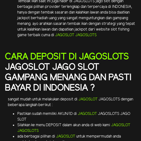
Tembak ikan saat ini juga hadir di JAGOSLOTS jago slot dengan
berbagai pilihan provider terlengkap dan terpercaya di INDONESIA,
hanya dengan tembak sasaran dan kalahkan lawan anda bisa daatkan
jackpot berhadiah uang yang sangat menguntungkan dan gampang
menang. ayo arahkan sasaran tembak ikan dengan strategi yang tepat
untuk kalahkan lawan dan dapatkan jackpot dari website slot fishing
game terbaik cuma di
JAGOSLOT
JAGOSLOTS
CARA DEPOSIT DI JAGOSLOTS
JAGOSLOT JAGO SLOT
GAMPANG MENANG DAN PASTI
BAYAR DI INDONESIA ?
sangat mudah untuk melakukan deposit di
JAGOSLOT
JAGOSLOTS dengan
beberapa langkah berikut :
Pastikan sudah memiliki AKUN/ID di
JAGOSLOT
JAGOSLOTS JAGO
SLOT
Silahkan ke menu DEPOSIT dalam akun anda di web kami
JAGOSLOT
JAGOSLOTS
ada berbagai pilihan di
JAGOSLOT
untuk mempermudah anda