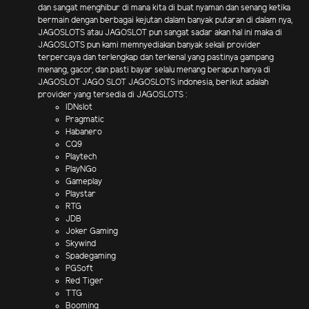
dan sangat menghibur di mana kita di buat nyaman dan senang ketika
bermain dengan berbagai kejutan dalam banyak putaran di dalam nya,
JAGOSLOTS atau JAGOSLOT pun sangat sadar akan hal ini maka di
JAGOSLOTS pun kami memnyediakan banyak sekali provider
terpercaya dan terlengkap dan terkenal yang pastinya gampang
menang, gacor, dan pasti bayar selalu menang berapun hanya di
JAGOSLOT JAGO SLOT JAGOSLOTS indonesia, berikut adalah
provider yang tersedia di JAGOSLOTS :
IDNslot
Pragmatic
Habanero
CQ9
Playtech
PlayNGo
Gameplay
Playstar
RTG
JDB
Joker Gaming
Skywind
Spadegaming
PGSoft
Red Tiger
TTG
Booming