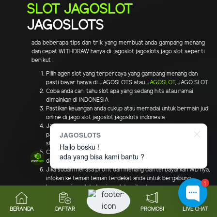
SLOT JAGOSLOT
JAGOSLOTS
ada beberapa tips dan trik yang membuat anda gampang menang
dan cepat WITHDRAW hanya di jagoslot jagoslots jago slot seperti
berikut :
Pilih agen slot yang terpercaya yang gampang menang dan
pasti bayar hanya di JAGOSLOTS atau
JAGOSLOT
, JAGO SLOT
Coba anda cari tahu slot apa yang sedang hits atau ramai
dimainkan di INDONESIA
Pastikan keuangan anda cukup atau memadai untuk bermain judi
online di jago slot jagoslot jagoslots indonesia
Jangan terburu buru ketika bermain, bermain santai dan
JAGOSLOTS
pastikan tahu pola pola yang bagus pada saat bermain di jago
slot,
jagoslot
Hallo bosku !
Coba bermain rutin agar mesin slot yang anda mainkan panas
ada yang bisa kami bantu ?
dan pasti suatu saat akan meledak pada saat anda mainkan
Jika sudah merasa profit dan menang dan terbayarkan WD nya,
infokan ke teman teman terdekat anda untuk bergabung
1
bersama jagoslot atau jagoslots, situs terpercaya yang
gampang menang dan pasti bayar di indonesia
DIMANA SITUS YANG GACOR
BERANDA
DAFTAR
PROMOSI
LIVE CHAT