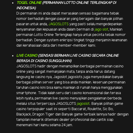
TOGEL ONLINE
(PERMAINAN LOTTO ONLINE TERLENGKAP DI
INDONESIA)
Di permainan ini anda dapat merasakan sensasi bagaimana tebak
nomor berhadiah dengan pasaran yang beragam dan banyak pilihan
pasaran untuk anda,
JAGOSLOTS
yang pasti selalu mengedepankan
kenyamanan dan kepuasan anda dalam bermain di
jago slot
, Mainkan
permainan Lotto Online Terlengkap hanya untuk pecinta tebak nomor
berhadiah. Dengan system enkripsi tingkat tinggi menjamin keamanan
dan kerahasiaan data dari member-member kami.
LIVE CASINO
(SENSASI BERMAIN LIVE CASINO SECARA ONLINE
BERASA DI CASINO SUNGGUHAN)
JAGOSLOTS hadir dengan menampilkan berbagai permainan casino
online yang sangat memanjakan mata, tanpa anda harus datang
langsung ke casino nya, Jagoslot jagoslots juga menyediakan banyak
berbagai pilihan server yang bisa anda mainkan. keseruan permainan
taruhan casino kini bisa kamu mainkan di rumah hanya menggunakan
smartphone. Tidak kalah seru dari casino konvensional dan terasa
lebih nyata, permainan live casino menyajikan pengalaman berbeda
melalui situs terpercaya JAGOSLOTS
jagoslot
. Banyak pilihan game
casino terpopuler saat ini seperti Baccarat, Roulette, Sic Bo,
Blackjack, Dragon Tiger dan Banyak game terbaik lainnya hadir dengan
tampilan menarik ditemani dealer profesional dan cantik siap
menemani hari kamu selama 24 jam.