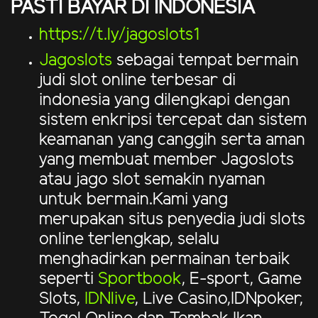
PASTI BAYAR DI INDONESIA
https://t.ly/jagoslots1
Jagoslots
sebagai tempat bermain
judi slot online terbesar di
indonesia yang dilengkapi dengan
sistem enkripsi tercepat dan sistem
keamanan yang canggih serta aman
yang membuat member Jagoslots
atau jago slot semakin nyaman
untuk bermain.Kami yang
merupakan situs penyedia judi slots
online terlengkap, selalu
menghadirkan permainan terbaik
seperti
Sportbook
, E-sport, Game
Slots,
IDNlive
, Live Casino,IDNpoker,