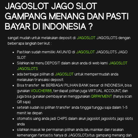
JAGOSLOT JAGO SLOT
GAMPANG MENANG DAN PASTI
BAYAR DI INDONESIA ?
sangat mudah untuk melakukan deposit di
JAGOSLOT
JAGOSLOTS dengan
beberapa langkah berikut :
Pastikan sudah memiliki AKUN/ID di
JAGOSLOT
JAGOSLOTS JAGO
SLOT
Silahkan ke menu DEPOSIT dalam akun anda di web kami
JAGOSLOT
JAGOSLOTS
ada berbagai pilihan di
JAGOSLOT
untuk mempermudah anda
melakukan transaksi deposit
Bisa transfer ke BERBAGAI PILIHAN BANK besar di INDONESIA, bisa
gunakan
VOUCHER88
, terdapat pilihan juga VIRTUAL ACCOUNT, dan
juga bisa gunakan pembayaran menggunakan
QRPAYMENT
(hanya scan
QR saja)
setelah sudah isi pilihan transfer anda tinggal tunggu saja dalam 1-5
menit ke depan
otomatis uang anda jadi CHIPS dalam akun jagoslot jagoslots jago slots
anda
silahkan masuk ke permainan pilihan anda lalu mainkan dan rasakan
kemenangan fantastis hanya di JAGOSLOT,situs gampang menang dan