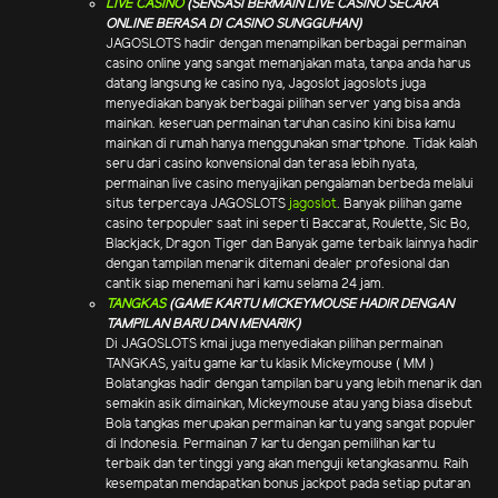
LIVE CASINO
(SENSASI BERMAIN LIVE CASINO SECARA
ONLINE BERASA DI CASINO SUNGGUHAN)
JAGOSLOTS hadir dengan menampilkan berbagai permainan
casino online yang sangat memanjakan mata, tanpa anda harus
datang langsung ke casino nya, Jagoslot jagoslots juga
menyediakan banyak berbagai pilihan server yang bisa anda
mainkan. keseruan permainan taruhan casino kini bisa kamu
mainkan di rumah hanya menggunakan smartphone. Tidak kalah
seru dari casino konvensional dan terasa lebih nyata,
permainan live casino menyajikan pengalaman berbeda melalui
situs terpercaya JAGOSLOTS
jagoslot
. Banyak pilihan game
casino terpopuler saat ini seperti Baccarat, Roulette, Sic Bo,
Blackjack, Dragon Tiger dan Banyak game terbaik lainnya hadir
dengan tampilan menarik ditemani dealer profesional dan
cantik siap menemani hari kamu selama 24 jam.
TANGKAS
(GAME KARTU MICKEYMOUSE HADIR DENGAN
TAMPILAN BARU DAN MENARIK)
Di JAGOSLOTS kmai juga menyediakan pilihan permainan
TANGKAS, yaitu game kartu klasik Mickeymouse ( MM )
Bolatangkas hadir dengan tampilan baru yang lebih menarik dan
semakin asik dimainkan, Mickeymouse atau yang biasa disebut
Bola tangkas merupakan permainan kartu yang sangat populer
di Indonesia. Permainan 7 kartu dengan pemilihan kartu
terbaik dan tertinggi yang akan menguji ketangkasanmu. Raih
kesempatan mendapatkan bonus jackpot pada setiap putaran