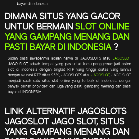
bayar di indonesia
DIMANA SITUS YANG GACOR
UNTUK BERMAIN
SLOT ONLINE
YANG GAMPANG MENANG DAN
PASTI BAYAR DI INDONESIA
?
Sudah pasti jawabannya adalah hanya di JAGOSLOTS atau
JAGOSLOT
JAGO SLOT, adalah tempat yang pas untuk kamu penggemar judi online
slot di indonesia dengan tingkat RTP yang tinggi diatas yang lainnya
dengan akurasi RTP ditas 95%, JAGOSLOTS atau
JAGOSLOT
, JAGO SLOT
menjadi salah satu situs slot online yang terbaik di indonesia dengan
banyak pilihan provider dan juga yang pasti gampang menang dan pasti
bayar di INDONESIA.
LINK ALTERNATIF JAGOSLOTS
JAGOSLOT JAGO SLOT, SITUS
YANG GAMPANG MENANG DAN