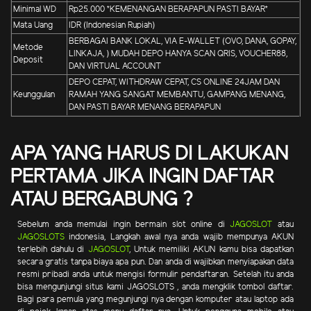
Minimal WD
Rp25.000 *KEMENANGAN BERAPAPUN PASTI BAYAR*
Mata Uang
IDR (Indonesian Rupiah)
BERBAGAI BANK LOKAL, VIA E-WALLET (OVO, DANA, GOPAY,
Metode
LINKAJA, ) MUDAH DEPO HANYA SCAN QRIS, VOUCHER88,
Deposit
DAN VIRTUAL ACCOUNT
DEPO CEPAT, WITHDRAW CEPAT, CS ONLINE 24JAM DAN
Keunggulan
RAMAH YANG SANGAT MEMBANTU, GAMPANG MENANG,
DAN PASTI BAYAR MENANG BERAPAPUN
APA YANG HARUS DI LAKUKAN
PERTAMA JIKA INGIN DAFTAR
ATAU BERGABUNG ?
Sebelum anda memulai ingin bermain slot online di
JAGOSLOT
atau
JAGOSLOTS
indonesia, Langkah awal nya anda wajib mempunya AKUN
terlebih dahulu di
JAGOSLOT
, Untuk memiliki AKUN kamu bisa dapatkan
secara gratis tanpa biaya apa pun. Dan anda di wajibkan menyiapakan data
resmi pribadi anda untuk mengisi formulir pendaftaran. Setelah itu anda
bisa mengunjungi situs kami JAGOSLOTS , anda mengklik tombol daftar.
Bagi para pemula yang megunjungi nya dengan komputer atau laptop ada