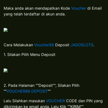
Maka anda akan mendapatkan Kode
Voucher
di Email
yang telah terdaftar di akun anda.
Cara Melakukan
Voucher88
Deposit
JAGOSLOTS
.
1. Silakan Pilih Menu Deposit
2. Pada Halaman ""Deposit"", Silakan Pilih
""
VOUCHER88 DEPOSIT
""
Lalu Silahkan masukan
VOUCHER
CODE dan PIN yang
dikirimkan ke email anda, Lalu Klik ""KIRIM""