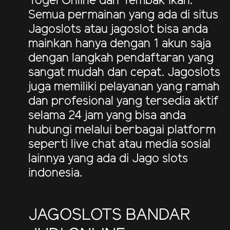
Togel Online dan Tembak Ikan.
Semua permainan yang ada di situs
Jagoslots atau jagoslot bisa anda
mainkan hanya dengan 1 akun saja
dengan langkah pendaftaran yang
sangat mudah dan cepat. Jagoslots
juga memiliki pelayanan yang ramah
dan profesional yang tersedia aktif
selama 24 jam yang bisa anda
hubungi melalui berbagai platform
seperti live chat atau media sosial
lainnya yang ada di Jago slots
indonesia.
JAGOSLOTS BANDAR